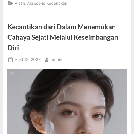
Alat & Aksesoris Kecantikan
Kecantikan dari Dalam Menemukan
Cahaya Sejati Melalui Keseimbangan
Diri
Posted
By
April 13, 2026
admin
on