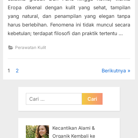
Eropa dikenal dengan kulit yang sehat, tampilan
yang natural, dan penampilan yang elegan tanpa
harus berlebihan. Fenomena ini tidak muncul secara
kebetulan; terdapat filosofi dan praktik tertentu …
Perawatan Kulit
Paginasi
1
2
Berikutnya
pos
Cari
untuk:
Kecantikan Alami &
Organik Kembali ke