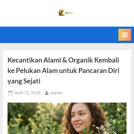
Skip
to
H
Cantik
content
Alami
i
Setiap
k
Hari
e
D
e
Kecantikan Alami & Organik Kembali
n
ke Pelukan Alam untuk Pancaran Diri
.
yang Sejati
c
o
Posted
By
April 13, 2026
admin
on
m