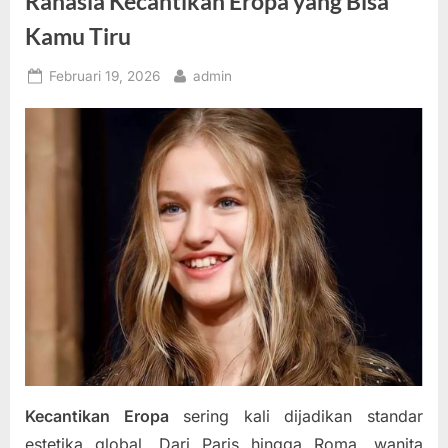
Rahasia Kecantikan Eropa yang Bisa
Kamu Tiru
Posted
By
Februari 19, 2026
admin
on
Kecantikan Eropa
sering kali dijadikan standar
estetika global. Dari Paris hingga Roma, wanita