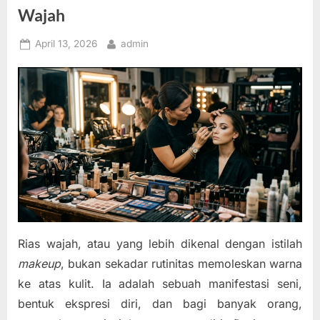
Wajah
Posted
By
April 13, 2026
admin
on
Rias wajah, atau yang lebih dikenal dengan istilah
makeup
, bukan sekadar rutinitas memoleskan warna
ke atas kulit. Ia adalah sebuah manifestasi seni,
bentuk ekspresi diri, dan bagi banyak orang,