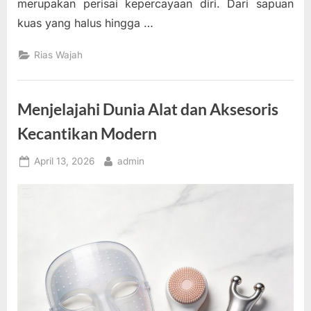
merupakan perisai kepercayaan diri. Dari sapuan
kuas yang halus hingga …
Rias Wajah
Menjelajahi Dunia Alat dan Aksesoris
Kecantikan Modern
Posted
By
April 13, 2026
admin
on