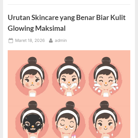
Urutan Skincare yang Benar Biar Kulit
Glowing Maksimal
Posted
By
Maret 18, 2026
admin
on